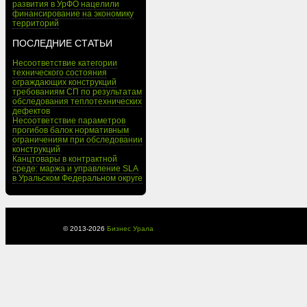
развития в УрФО нацелили
финансирование на экономику
территорий
ПОСЛЕДНИЕ СТАТЬИ
Несоответствие категории
технического состояния
ограждающих конструкций
требованиям СП по результатам
обследования теплотехнических
дефектов
Несоответствие параметров
прогибов балок нормативным
ограничениям при обследовании
конструкций
Канцтовары в контрактной
среде: маржа и управление SLA
в Уральском Федеральном округе
© 2013-
2026
Бизнес Урала