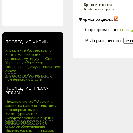
Брачные агентства
Клубы по интересам
Фирмы раздела
Сортировать по:
город
Выберите регион:
ПОСЛЕДНИЕ ФИРМЫ
Управление Росреестра по
Ханты-Мансийскому
автономному округу — Югре
Управление Росреестра по
Ямало-Ненецкому автономному
округу
Управление Росреестра по
Челябинской области
ПОСЛЕДНИЕ ПРЕСС-
РЕЛИЗЫ
Предприятия УрФО усилили
запрос на раннюю подготовку
инженерных кадров
Металлургическое
импортозамещение в УрФО
сформировало спрос на
сложное оборудование
Индивидуальные программы